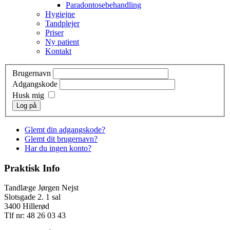
Paradontosebehandling
Hygiejne
Tandplejer
Priser
Ny patient
Kontakt
Brugernavn
Adgangskode
Husk mig
Log på
Glemt din adgangskode?
Glemt dit brugernavn?
Har du ingen konto?
Praktisk Info
Tandlæge Jørgen Nejst
Slotsgade 2. 1 sal
3400 Hillerød
Tlf nr: 48 26 03 43